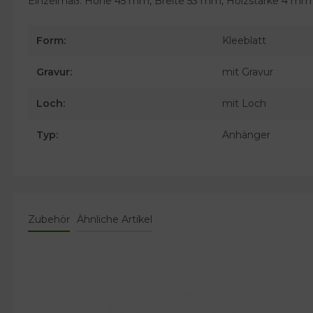
Einzelmaß: Höhe 45 mm, Breite 53 mm, Holzstärke 4 mm
Form:
Kleeblatt
Gravur:
mit Gravur
Loch:
mit Loch
Typ:
Anhänger
Zubehör
Ähnliche Artikel