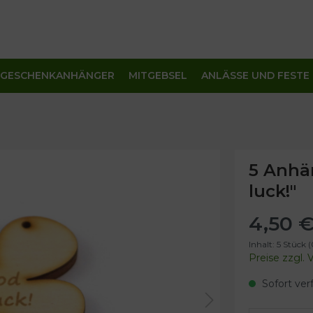
GESCHENKANHÄNGER
MITGEBSEL
ANLÄSSE UND FESTE
ungskarten
vur
nstag
ahmen
Gastgeschenke
Weihnachten
Ostern
5 Anhän
lrahmen Kastanienblatt -
luck!"
elanleitung
itsdeko / Zubehör
4,50 €
Inhalt:
5 Stück
(
Preise zzgl.
Sofort verf